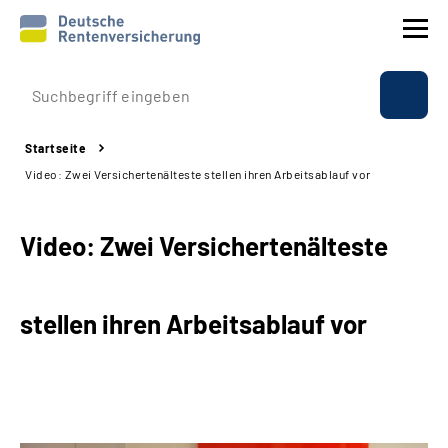
Prävention
Startseite
Reha
Video: Zwei Versichertenälteste stellen ihren Arbeitsablauf vor
Rente
Video:
Zwei Versichertenälteste
Beratung & Kontakt
stellen ihren Arbeitsablauf vor
Experten
Über uns & Presse
Online-Services