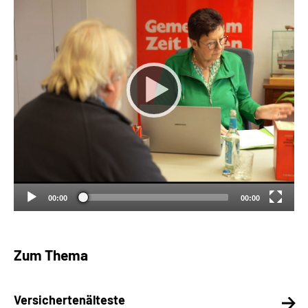
Suche
Language
Inhalte in Gebärdensprache (DGS)
Leichte Sprache
00:00
00:00
Mein Kundenportal
Zum Thema
Versichertenälteste