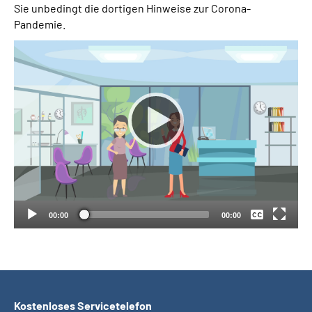
Sie unbedingt die dortigen Hinweise zur Corona-
Pandemie.
Suche
Language
Inhalte in Gebärdensprache (DGS)
Leichte Sprache
Keine
Deutsch
Mein Kundenportal
00:00
00:00
Kostenloses Servicetelefon