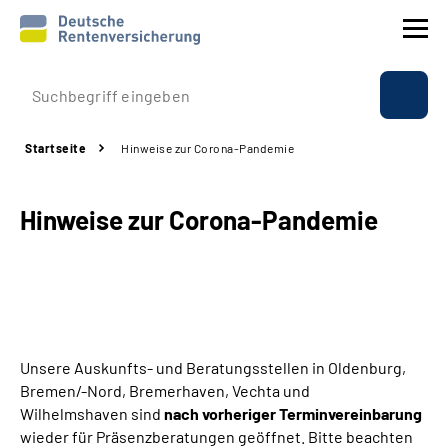
Prävention
Startseite
Hinweise zur Corona-Pandemie
Reha
Hinweise zur Corona-Pandemie
Rente
Beratung & Kontakt
Experten
Unsere Auskunfts- und Beratungsstellen in Oldenburg,
Über uns & Presse
Bremen/-Nord, Bremerhaven, Vechta und
Wilhelmshaven sind
nach vorheriger Terminvereinbarung
wieder für Präsenzberatungen geöffnet. Bitte beachten
Online-Services