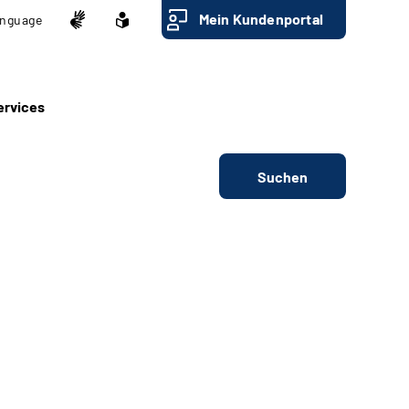
Mein Kundenportal
nguage
ervices
Suchen