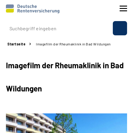
Prävention
Startseite
Imagefilm der Rheumaklinik in Bad Wildungen
Reha
Imagefilm der Rheumaklinik in Bad
Rente
Beratung & Kontakt
Wildungen
Experten
Über uns & Presse
Online-Services