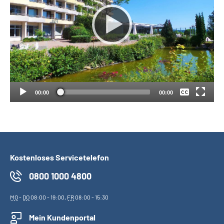
Suche
Language
Keine
Deutsch
Inhalte in Gebärdensprache (DGS)
00:00
00:00
Leichte Sprache
Mein Kundenportal
Kostenloses Servicetelefon
0800 1000 4800
MO
-
DO
08:00 - 19:00,
FR
08:00 - 15:30
Mein Kundenportal