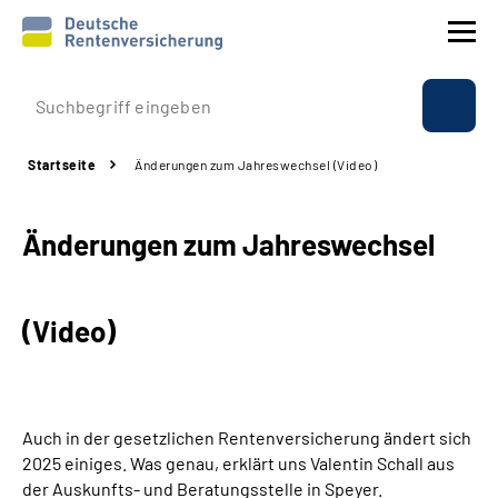
Prävention
Startseite
Änderungen zum Jahreswechsel (Video)
Reha
Änderungen zum Jahreswechsel
Rente
Beratung & Kontakt
(Video)
Experten
Über uns & Presse
Auch in der gesetzlichen Rentenversicherung ändert sich
2025 einiges. Was genau, erklärt uns Valentin Schall aus
der Auskunfts- und Beratungsstelle in Speyer.
Online-Services