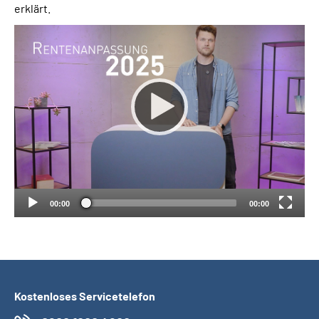
erklärt.
Suche
Language
Inhalte in Gebärdensprache (DGS)
Leichte Sprache
00:00
00:00
Mein Kundenportal
Kostenloses Servicetelefon