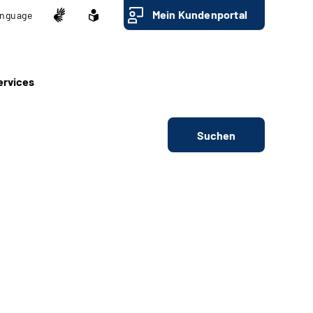
Mein Kundenportal
nguage
ervices
Suchen