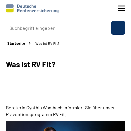
Prävention
Startseite
Was ist RV Fit?
Reha
Was ist RV Fit?
Rente
Beratung & Kontakt
Experten
Beraterin Cynthia Wambach informiert Sie über unser
Über uns & Presse
Präventionsprogramm RV Fit.
Online-Services