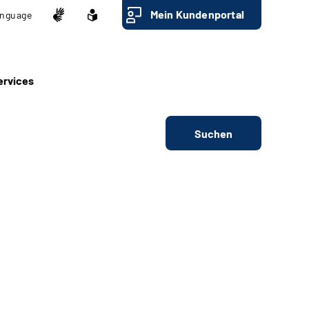
Mein Kundenportal
nguage
ervices
Suchen