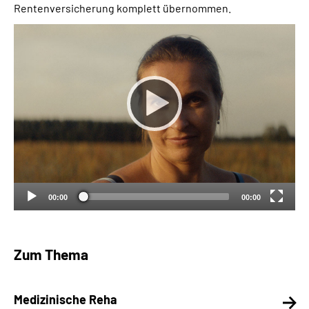
Rentenversicherung komplett übernommen.
Suche
Language
Inhalte in Gebärdensprache (DGS)
Leichte Sprache
00:00
00:00
Mein Kundenportal
Zum Thema
Medizinische Reha