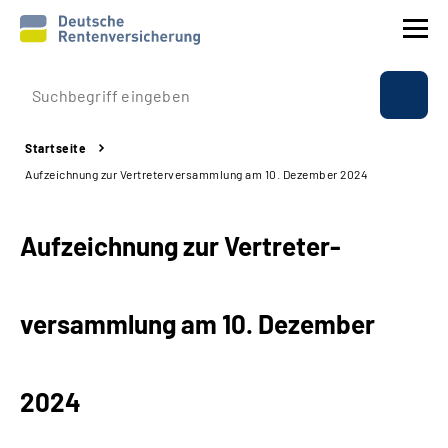
Prävention
Startseite
Reha
Aufzeichnung zur Vertreter­versammlung am 10. Dezember 2024
Rente
Aufzeichnung zur Vertreter­
Beratung & Kontakt
versammlung am 10. Dezember
Experten
Über uns & Presse
2024
Online-Services