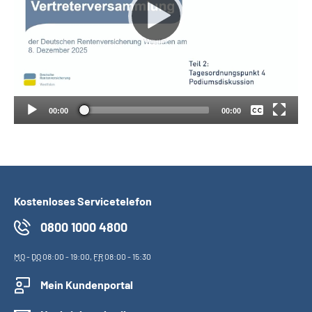
Suche
Keine
Language
Deutsch
Inhalte in Gebärdensprache (DGS)
00:00
00:00
Leichte Sprache
Kostenloses Servicetelefon
Mein Kundenportal
0800 1000 4800
MO
-
DO
08:00 - 19:00,
FR
08:00 - 15:30
Mein Kundenportal