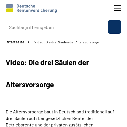
Prävention
Startseite
Video: Die drei Säulen der Altersvorsorge
Reha
Video: Die drei Säulen der
Rente
Beratung & Kontakt
Altersvorsorge
Experten
Über uns & Presse
Die Altersvorsorge baut in Deutschland traditionell auf
drei Säulen auf: Der gesetzlichen Rente, der
Betriebsrente und der privaten zusätzlichen
Online-Services