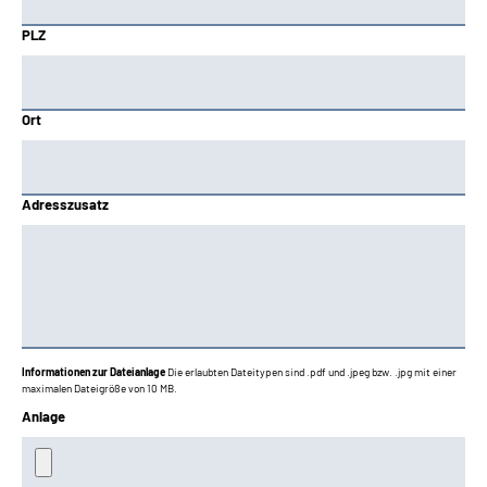
PLZ
Ort
Adresszusatz
Informationen zur Dateianlage
Die erlaubten Dateitypen sind .pdf und .jpeg bzw. .jpg mit einer
maximalen Dateigröße von 10 MB.
Anlage