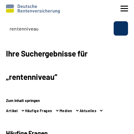
Prävention
Reha
Ihre Suchergebnisse für
Rente
„rentenniveau“
Beratung & Kontakt
Experten
Zum Inhalt springen
Artikel
Häufige Fragen
Medien
Aktuelles
Über uns & Presse
Online-Services
Häufige Fragen