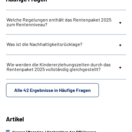
Suche
Welche Regelungen enthält das Rentenpaket 2025
zum Rentenniveau?
Language
Was ist die Nachhaltigkeitsrücklage?
Inhalte in Gebärdensprache (DGS)
Leichte Sprache
Wie werden die Kindererziehungszeiten durch das
Rentenpaket 2025 vollständig gleichgestellt?
Mein Kundenportal
Alle 42 Ergebnisse in Häufige Fragen
Artikel