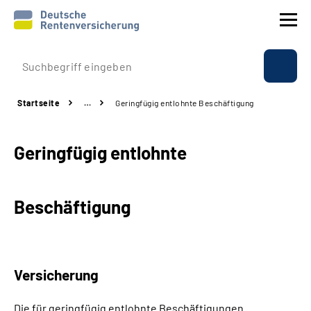
Prävention
Startseite
…
Geringfügig entlohnte Beschäftigung
Reha
Geringfügig entlohnte
Rente
Beratung & Kontakt
Beschäftigung
Experten
Über uns & Presse
Versicherung
Online-Services
Die für geringfügig entlohnte Beschäftigungen