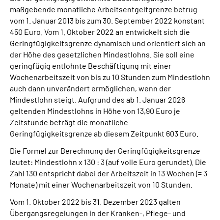
maßgebende monatliche Arbeitsentgeltgrenze betrug
vom 1. Januar 2013 bis zum 30. September 2022 konstant
Suche
450 Euro. Vom 1. Oktober 2022 an entwickelt sich die
Geringfügigkeitsgrenze dynamisch und orientiert sich an
Language
der Höhe des gesetzlichen Mindestlohns. Sie soll eine
geringfügig entlohnte Beschäftigung mit einer
Inhalte in Gebärdensprache (DGS)
Wochenarbeitszeit von bis zu 10 Stunden zum Mindestlohn
auch dann unverändert ermöglichen, wenn der
Mindestlohn steigt. Aufgrund des ab 1. Januar 2026
Leichte Sprache
geltenden Mindestlohns in Höhe von 13,90 Euro je
Zeitstunde beträgt die monatliche
Geringfügigkeitsgrenze ab diesem Zeitpunkt 603 Euro.
Mein Kundenportal
Die Formel zur Berechnung der Geringfügigkeitsgrenze
lautet: Mindestlohn x 130 : 3 (auf volle Euro gerundet). Die
Zahl 130 entspricht dabei der Arbeitszeit in 13 Wochen (= 3
Monate) mit einer Wochenarbeitszeit von 10 Stunden.
Vom 1. Oktober 2022 bis 31. Dezember 2023 galten
Übergangsregelungen in der Kranken-, Pflege- und