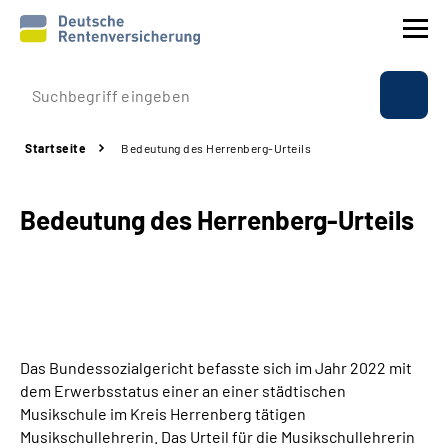
Prävention
Startseite
Bedeutung des Herrenberg-Urteils
Reha
Bedeutung des Herrenberg-Urteils
Rente
Beratung & Kontakt
Experten
Das Bundessozialgericht befasste sich im Jahr 2022 mit
Über uns & Presse
dem Erwerbsstatus einer an einer städtischen
Musikschule im Kreis Herrenberg tätigen
Musikschullehrerin. Das Urteil für die Musikschullehrerin
Online-Services