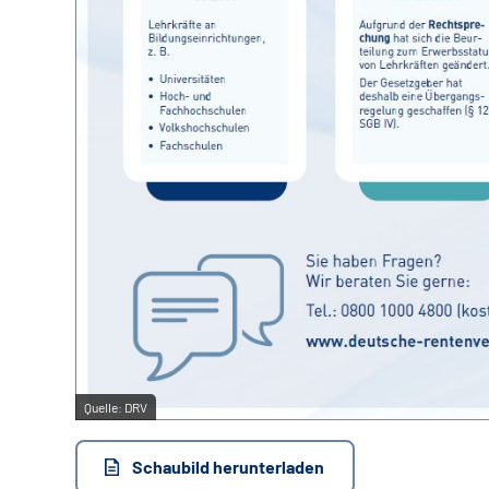
Quelle:
DRV
Schaubild herunterladen