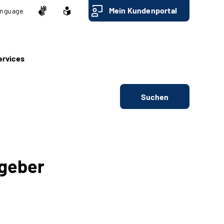
Mein Kundenportal
nguage
ervices
Suchen
ggeber