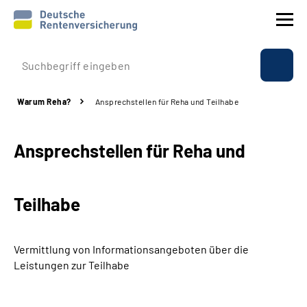
Prävention
Warum Reha?
Ansprechstellen für Reha und Teilhabe
Reha
Ansprechstellen für Reha und
Rente
Beratung & Kontakt
Teilhabe
Experten
Vermittlung von Informationsangeboten über die
Über uns & Presse
Leistungen zur Teilhabe
Online-Services