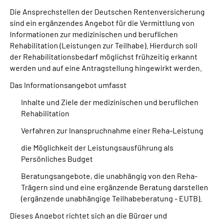
Die Ansprechstellen der Deutschen Rentenversicherung
sind ein ergänzendes Angebot für die Vermittlung von
Suche
Informationen zur medizinischen und beruflichen
Rehabilitation (Leistungen zur Teilhabe). Hierdurch soll
Language
der Rehabilitationsbedarf möglichst frühzeitig erkannt
werden und auf eine Antragstellung hingewirkt werden.
Inhalte in Gebärdensprache (DGS)
Das Informationsangebot umfasst
Leichte Sprache
Inhalte und Ziele der medizinischen und beruflichen
Rehabilitation
Verfahren zur Inanspruchnahme einer Reha-Leistung
Mein Kundenportal
die Möglichkeit der Leistungsausführung als
Persönliches Budget
Beratungsangebote, die unabhängig von den Reha-
Trägern sind und eine ergänzende Beratung darstellen
(ergänzende unabhängige Teilhabeberatung - EUTB).
Dieses Angebot richtet sich an die Bürger und