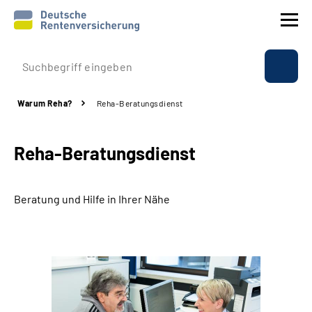
Prävention
Warum Reha?
Reha-Beratungsdienst
Reha
Reha-Beratungsdienst
Rente
Beratung & Kontakt
Beratung und Hilfe in Ihrer Nähe
Experten
Über uns & Presse
Online-Services