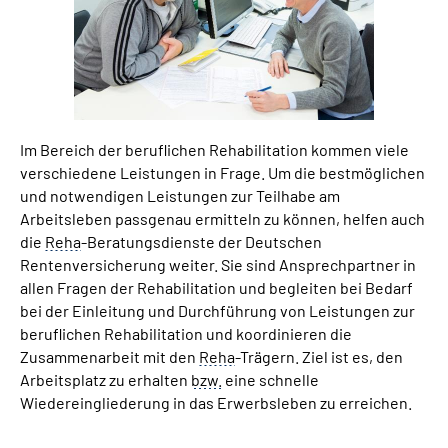
Suche
Language
Im Bereich der beruflichen Rehabilitation kommen viele
Inhalte in Gebärdensprache (DGS)
verschiedene Leistungen in Frage. Um die bestmöglichen
und notwendigen Leistungen zur Teilhabe am
Leichte Sprache
Arbeitsleben passgenau ermitteln zu können, helfen auch
die
Reha
-Beratungsdienste der Deutschen
Rentenversicherung weiter. Sie sind Ansprechpartner in
allen Fragen der Rehabilitation und begleiten bei Bedarf
Mein Kundenportal
bei der Einleitung und Durchführung von Leistungen zur
beruflichen Rehabilitation und koordinieren die
Zusammenarbeit mit den
Reha
-Trägern. Ziel ist es, den
Arbeitsplatz zu erhalten
bzw.
eine schnelle
Wiedereingliederung in das Erwerbsleben zu erreichen.