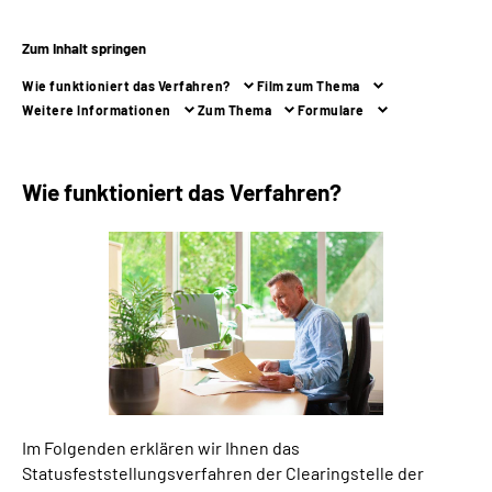
Zum Inhalt springen
Suche
Wie funktioniert das Verfahren?
Film zum Thema
Language
Weitere Informationen
Zum Thema
Formulare
Inhalte in Gebärdensprache (DGS)
Wie funktioniert das Verfahren?
Leichte Sprache
Mein Kundenportal
Im Folgenden erklären wir Ihnen das
Statusfeststellungsverfahren der Clearingstelle der