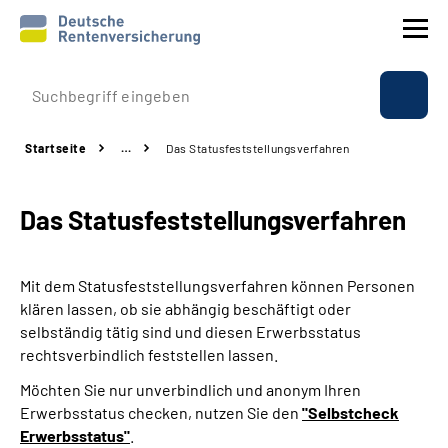
Prävention
Startseite
…
Das Statusfeststellungs­verfahren
Reha
Das Statusfeststellungs­verfahren
Rente
Beratung & Kontakt
Mit dem Statusfeststellungsverfahren können Personen
klären lassen, ob sie abhängig beschäftigt oder
Experten
selbständig tätig sind und diesen Erwerbsstatus
rechtsverbindlich feststellen lassen.
Über uns & Presse
Möchten Sie nur unverbindlich und anonym Ihren
Erwerbsstatus checken, nutzen Sie den
"Selbstcheck
Erwerbsstatus"
.
Online-Services