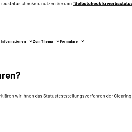
erbsstatus checken, nutzen Sie den
"Selbstcheck Erwerbsstatu
 Informationen
Zum Thema
Formulare
hren?
rklären wir Ihnen das Statusfeststellungsverfahren der Cleari