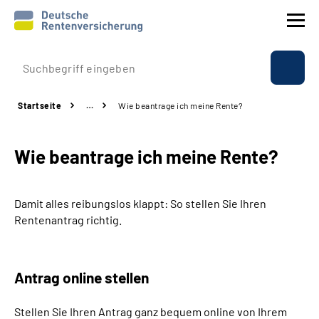
Prävention
Startseite
…
Wie beantrage ich meine Rente?
Reha
Wie beantrage ich meine Rente?
Rente
Beratung & Kontakt
Damit alles reibungslos klappt: So stellen Sie Ihren
Rentenantrag richtig.
Experten
Über uns & Presse
Antrag online stellen
Stellen Sie Ihren Antrag ganz bequem online von Ihrem
Online-Services