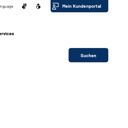
Mein Kundenportal
nguage
ervices
Suchen