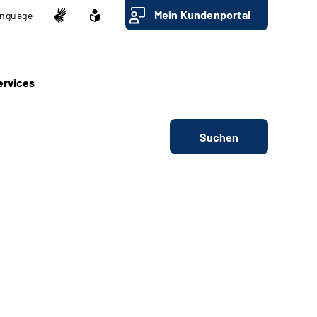
Mein Kundenportal
nguage
ervices
Suchen