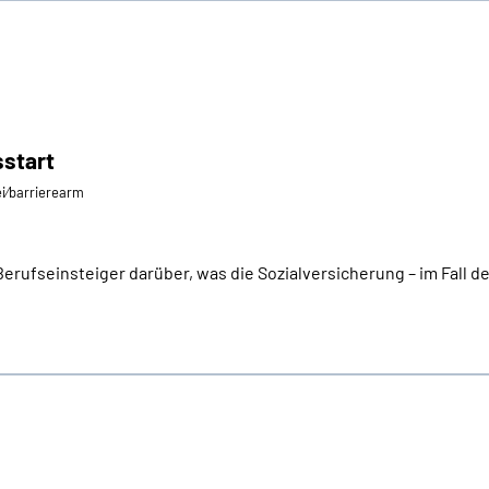
sstart
ei⁄barrierearm
rufseinsteiger darüber, was die Sozialversicherung – im Fall der F