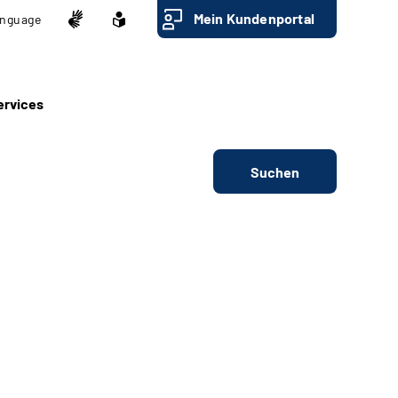
Mein Kundenportal
nguage
ervices
Suchen