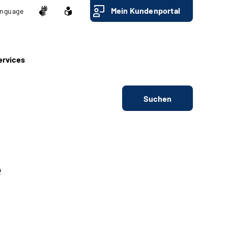
Mein Kundenportal
nguage
ervices
Suchen
e