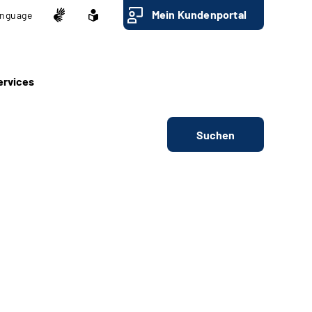
Mein Kundenportal
nguage
ervices
Suchen