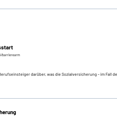
sstart
ei⁄barrierearm
rufseinsteiger darüber, was die Sozialversicherung – im Fall der F
cherung