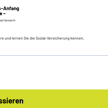
fs-Anfang
e –
⁄barrierearm
e und lernen Sie die Sozial-Versicherung kennen.
ssieren