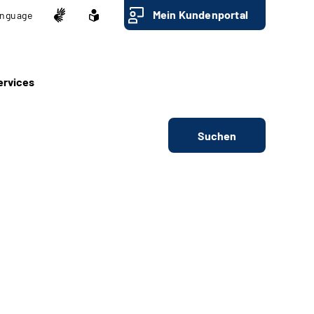
Mein Kundenportal
nguage
ervices
Suchen