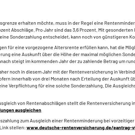
ersgrenze erhalten möchte, muss in der Regel eine Rentenminde
Prozent Abschläge. Pro Jahr sind das 3,6 Prozent. Mit gesonder
 eine Sonderzahlung entscheidet, kann noch von günstigeren Kon
en für eine vorgezogene Altersrente erfüllen kann, hat die Mögl
herung eine Auskunft über die Höhe der maximal möglichen Sonde
ach steigt im kommenden Jahr der zu zahlende Betrag um rund 
daher noch in diesem Jahr mit der Rentenversicherung in Verbin
sofern innerhalb von drei Monaten nach Erteilung der Auskunft 
keine Verpflichtung für eine solche Sonderzahlung. Die Ausglei
sgleich von Rentenabschlägen stellt die Rentenversicherung 
lungen ausgleichen
gszahlung zum Ausgleich einer Rentenminderung bei vorzeitige
ink stellen:
www.deutsche-rentenversicherung.de/eantrag-v