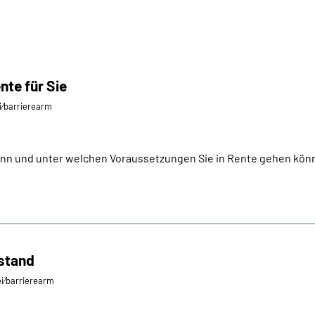
nte für Sie
ei⁄barrierearm
ann und unter welchen Voraussetzungen Sie in Rente gehen könne
estand
ei⁄barrierearm