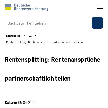
Prävention
Startseite
…
Reha
Rentensplitting: Rentenansprüche partnerschaftlich teilen
Rente
Rentensplitting: Rentenansprüche
Beratung & Kontakt
partnerschaftlich teilen
Experten
Über uns & Presse
Datum:
05.04.2023
Online-Services