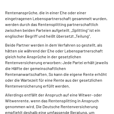
Suche
Rentenansprüche, die in einer Ehe oder einer
eingetragenen Lebenspartnerschaft gesammelt wurden,
werden durch das Rentensplitting partnerschaftlich
Language
zwischen beiden Parteien aufgeteilt. „Splitting“ ist ein
englischer Begriff und heißt übersetzt „Teilung“.
Inhalte in Gebärdensprache (DGS)
Beide Partner werden in dem Verfahren so gestellt, als
hätten sie während der Ehe oder Lebenspartnerschaft
Leichte Sprache
gleich hohe Ansprüche in der gesetzlichen
Rentenversicherung erworben: Jede Partei erhält jeweils
die Hälfte der gemeinschaftlichen
Rentenanwartschaften. So kann die eigene Rente erhöht
Mein Kundenportal
oder die Wartezeit für eine Rente aus der gesetzlichen
Rentenversicherung erfüllt werden.
Allerdings entfällt der Anspruch auf eine Witwer- oder
Witwenrente, wenn das Rentensplitting in Anspruch
genommen wird. Die Deutsche Rentenversicherung
empfiehlt deshalb eine umfassende Beratung, um