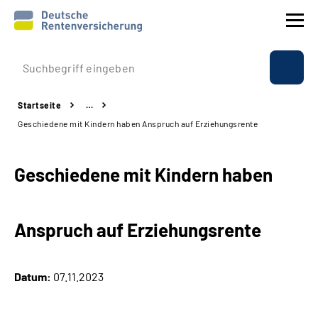
Prävention
Startseite
…
Reha
Geschiedene mit Kindern haben Anspruch auf Erziehungsrente
Rente
Geschiedene mit Kindern haben
Beratung & Kontakt
Anspruch auf Erziehungsrente
Experten
Über uns & Presse
Datum:
07.11.2023
Online-Services