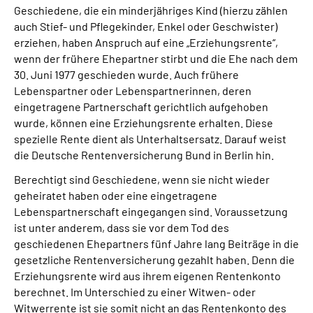
Geschiedene, die ein minderjähriges Kind (hierzu zählen
auch Stief- und Pflegekinder, Enkel oder Geschwister)
Suche
erziehen, haben Anspruch auf eine „Erziehungsrente“,
wenn der frühere Ehepartner stirbt und die Ehe nach dem
Language
30. Juni 1977 geschieden wurde. Auch frühere
Lebenspartner oder Lebenspartnerinnen, deren
eingetragene Partnerschaft gerichtlich aufgehoben
Inhalte in Gebärdensprache (DGS)
wurde, können eine Erziehungsrente erhalten. Diese
spezielle Rente dient als Unterhaltsersatz. Darauf weist
Leichte Sprache
die Deutsche Rentenversicherung Bund in Berlin hin.
Berechtigt sind Geschiedene, wenn sie nicht wieder
geheiratet haben oder eine eingetragene
Mein Kundenportal
Lebenspartnerschaft eingegangen sind. Voraussetzung
ist unter anderem, dass sie vor dem Tod des
geschiedenen Ehepartners fünf Jahre lang Beiträge in die
gesetzliche Rentenversicherung gezahlt haben. Denn die
Erziehungsrente wird aus ihrem eigenen Rentenkonto
berechnet. Im Unterschied zu einer Witwen- oder
Witwerrente ist sie somit nicht an das Rentenkonto des