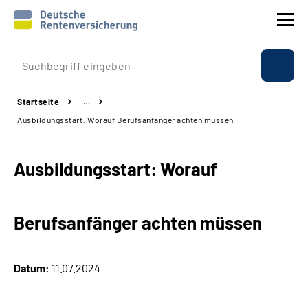
Prävention
Startseite
…
Reha
Ausbildungsstart: Worauf Berufsanfänger achten müssen
Rente
Ausbildungsstart: Worauf
Beratung & Kontakt
Berufsanfänger achten müssen
Experten
Über uns & Presse
Datum:
11.07.2024
Online-Services