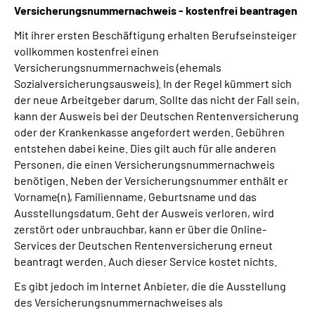
Versicherungsnummernachweis - kostenfrei beantragen
Suche
Mit ihrer ersten Beschäftigung erhalten Berufseinsteiger
vollkommen kostenfrei einen
Versicherungsnummernachweis (ehemals
Language
Sozialversicherungsausweis). In der Regel kümmert sich
der neue Arbeitgeber darum. Sollte das nicht der Fall sein,
Inhalte in Gebärdensprache (DGS)
kann der Ausweis bei der Deutschen Rentenversicherung
oder der Krankenkasse angefordert werden. Gebühren
Leichte Sprache
entstehen dabei keine. Dies gilt auch für alle anderen
Personen, die einen Versicherungsnummernachweis
benötigen. Neben der Versicherungsnummer enthält er
Vorname(n), Familienname, Geburtsname und das
Mein Kundenportal
Ausstellungsdatum. Geht der Ausweis verloren, wird
zerstört oder unbrauchbar, kann er über die Online-
Services der Deutschen Rentenversicherung erneut
beantragt werden. Auch dieser Service kostet nichts.
Es gibt jedoch im Internet Anbieter, die die Ausstellung
des Versicherungsnummernachweises als