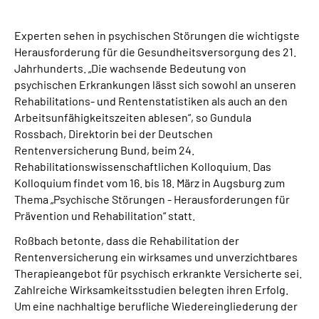
Suche
Experten sehen in psychischen Störungen die wichtigste
Herausforderung für die Gesundheitsversorgung des 21.
Jahrhunderts. „Die wachsende Bedeutung von
Language
psychischen Erkrankungen lässt sich sowohl an unseren
Rehabilitations- und Rentenstatistiken als auch an den
Inhalte in Gebärdensprache (DGS)
Arbeitsunfähigkeitszeiten ablesen“, so Gundula
Rossbach, Direktorin bei der Deutschen
Leichte Sprache
Rentenversicherung Bund, beim 24.
Rehabilitationswissenschaftlichen Kolloquium. Das
Kolloquium findet vom 16. bis 18. März in Augsburg zum
Thema „Psychische Störungen - Herausforderungen für
Mein Kundenportal
Prävention und Rehabilitation“ statt.
Roßbach betonte, dass die Rehabilitation der
Rentenversicherung ein wirksames und unverzichtbares
Therapieangebot für psychisch erkrankte Versicherte sei.
Zahlreiche Wirksamkeitsstudien belegten ihren Erfolg.
Um eine nachhaltige berufliche Wiedereingliederung der