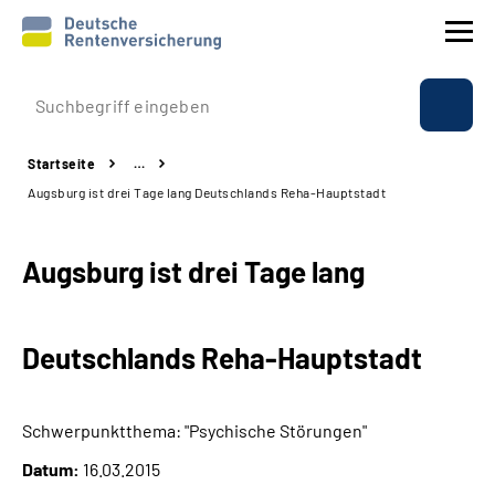
Prävention
Startseite
…
Reha
Augsburg ist drei Tage lang Deutschlands Reha-Hauptstadt
Rente
Augsburg ist drei Tage lang
Beratung & Kontakt
Deutschlands Reha-Hauptstadt
Experten
Über uns & Presse
Schwerpunktthema: "Psychische Störungen"
Datum:
16.03.2015
Online-Services