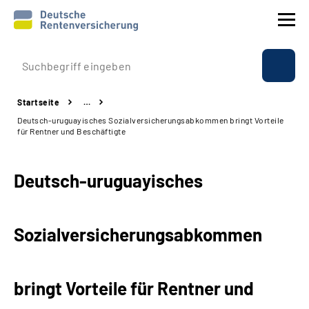
Prävention
Startseite
…
Reha
Deutsch-uruguayisches Sozialversicherungsabkommen bringt Vorteile
für Rentner und Beschäftigte
Rente
Deutsch-uruguayisches
Beratung & Kontakt
Experten
Sozialversicherungsabkommen
Über uns & Presse
bringt Vorteile für Rentner und
Online-Services