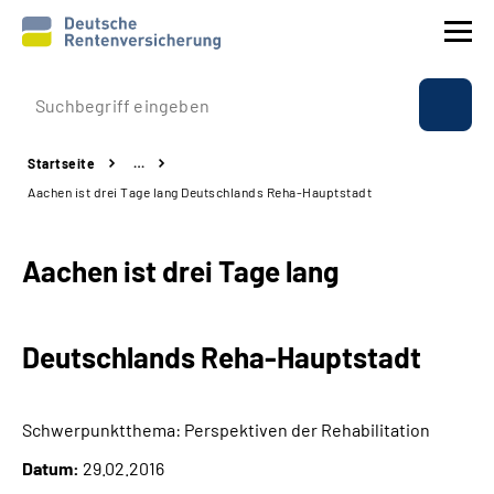
Prävention
Startseite
…
Reha
Aachen ist drei Tage lang Deutschlands Reha-Hauptstadt
Rente
Aachen ist drei Tage lang
Beratung & Kontakt
Deutschlands Reha-Hauptstadt
Experten
Über uns & Presse
Schwerpunktthema: Perspektiven der Rehabilitation
Datum:
29.02.2016
Online-Services