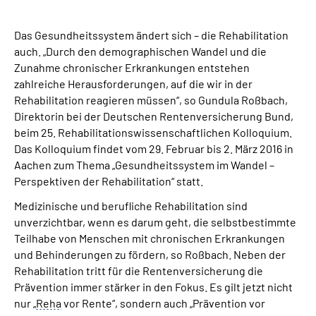
Suche
Das Gesundheitssystem ändert sich – die Rehabilitation
auch. „Durch den demographischen Wandel und die
Zunahme chronischer Erkrankungen entstehen
Language
zahlreiche Herausforderungen, auf die wir in der
Rehabilitation reagieren müssen“, so Gundula Roßbach,
Inhalte in Gebärdensprache (DGS)
Direktorin bei der Deutschen Rentenversicherung Bund,
beim 25. Rehabilitationswissenschaftlichen Kolloquium.
Leichte Sprache
Das Kolloquium findet vom 29. Februar bis 2. März 2016 in
Aachen zum Thema „Gesundheitssystem im Wandel –
Perspektiven der Rehabilitation“ statt.
Medizinische und berufliche Rehabilitation sind
Mein Kundenportal
unverzichtbar, wenn es darum geht, die selbstbestimmte
Teilhabe von Menschen mit chronischen Erkrankungen
und Behinderungen zu fördern, so Roßbach. Neben der
Rehabilitation tritt für die Rentenversicherung die
Prävention immer stärker in den Fokus. Es gilt jetzt nicht
nur „
Reha
vor Rente“, sondern auch „Prävention vor