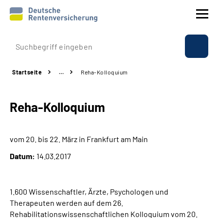
Prävention
Startseite
…
Reha-Kolloquium
Reha
Reha-Kolloquium
Rente
Beratung & Kontakt
vom 20. bis 22. März in Frankfurt am Main
Datum:
14.03.2017
Experten
Über uns & Presse
1.600 Wissenschaftler, Ärzte, Psychologen und
Therapeuten werden auf dem 26.
Rehabilitationswissenschaftlichen Kolloquium vom 20.
Online-Services