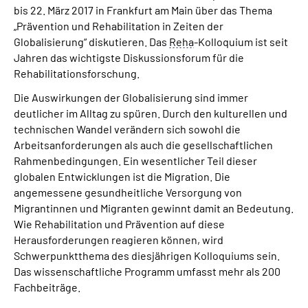
bis 22. März 2017 in Frankfurt am Main über das Thema
„Prävention und Rehabilitation in Zeiten der
Suche
Globalisierung“ diskutieren. Das
Reha
-Kolloquium ist seit
Jahren das wichtigste Diskussionsforum für die
Language
Rehabilitationsforschung.
Die Auswirkungen der Globalisierung sind immer
Inhalte in Gebärdensprache (DGS)
deutlicher im Alltag zu spüren. Durch den kulturellen und
technischen Wandel verändern sich sowohl die
Leichte Sprache
Arbeitsanforderungen als auch die gesellschaftlichen
Rahmenbedingungen. Ein wesentlicher Teil dieser
globalen Entwicklungen ist die Migration. Die
angemessene gesundheitliche Versorgung von
Mein Kundenportal
Migrantinnen und Migranten gewinnt damit an Bedeutung.
Wie Rehabilitation und Prävention auf diese
Herausforderungen reagieren können, wird
Schwerpunktthema des diesjährigen Kolloquiums sein.
Das wissenschaftliche Programm umfasst mehr als 200
Fachbeiträge.