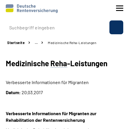
Prävention
Startseite
…
Medizinische Reha-Leistungen
Reha
Medizinische
Reha
-Leistungen
Rente
Beratung & Kontakt
Verbesserte Informationen für Migranten
Datum:
20.03.2017
Experten
Über uns & Presse
Verbesserte Informationen für Migranten zur
Rehabilitation der Rentenversicherung
Online-Services