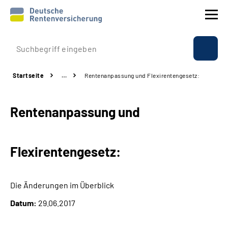
Prävention
Startseite
…
Rentenanpassung und Flexirentengesetz:
Reha
Rentenanpassung und
Rente
Beratung & Kontakt
Flexirentengesetz:
Experten
Die Änderungen im Überblick
Über uns & Presse
Datum:
29.06.2017
Online-Services