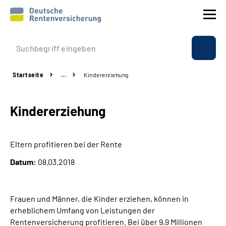
Prävention
Startseite
…
Kindererziehung
Reha
Kindererziehung
Rente
Beratung & Kontakt
Eltern profitieren bei der Rente
Datum:
08.03.2018
Experten
Über uns & Presse
Frauen und Männer, die Kinder erziehen, können in
erheblichem Umfang von Leistungen der
Rentenversicherung profitieren. Bei über 9,9 Millionen
Online-Services