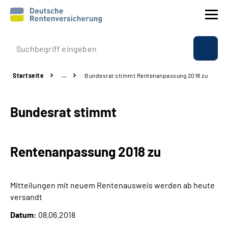
Prävention
Startseite
…
Bundesrat stimmt Rentenanpassung 2018 zu
Reha
Bundesrat stimmt
Rente
Beratung & Kontakt
Rentenanpassung 2018 zu
Experten
Mitteilungen mit neuem Rentenausweis werden ab heute
Über uns & Presse
versandt
Datum:
08.06.2018
Online-Services