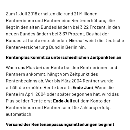
Zum 1. Juli 2018 erhalten die rund 21 Millionen
Suche
Rentnerinnen und Rentner eine Rentenerhöhung. Sie
liegt in den alten Bundesländern bei 3,22 Prozent, in den
Language
neuen Bundesländern bei 3,37 Prozent. Das hat der
Bundesrat heute entschieden. Hierauf weist die Deutsche
Inhalte in Gebärdensprache (DGS)
Rentenversicherung Bund in Berlin hin.
Rentenplus kommt zu unterschiedlichen Zeitpunkten an
Leichte Sprache
Wann das Plus bei der Rente bei den Rentnerinnen und
Rentnern ankommt, hängt vom Zeitpunkt des
Rentenbeginns ab. Wer bis März 2004 Rentner wurde,
Mein Kundenportal
erhält die erhöhte Rente bereits
Ende Juni
. Wenn die
Rente im April 2004 oder später begonnen hat, wird das
Plus bei der Rente erst
Ende Juli
auf dem Konto der
Rentnerinnen und Rentner sein. Die Zahlung erfolgt
automatisch.
Versand der Rentenanpassungs­mitteilungen beginnt