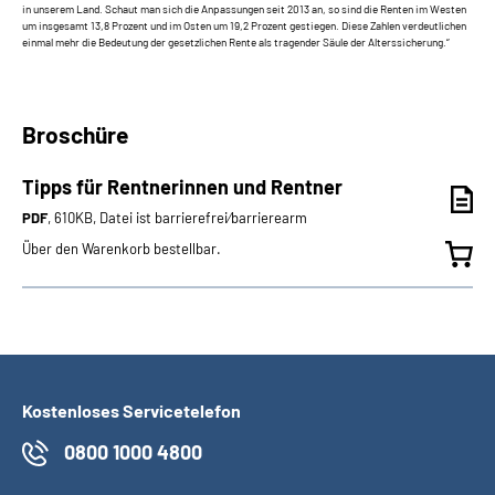
in unserem Land. Schaut man sich die Anpassungen seit 2013 an, so sind die Renten im Westen
um insgesamt 13,8 Prozent und im Osten um 19,2 Prozent gestiegen. Diese Zahlen verdeutlichen
einmal mehr die Bedeutung der gesetzlichen Rente als tragender Säule der Alterssicherung.“
Broschüre
Tipps für Rentnerinnen und Rentner
PDF
, 610KB, Datei ist barrierefrei⁄barrierearm
Über den Warenkorb bestellbar.
Kostenloses Servicetelefon
0800 1000 4800