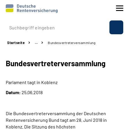
Prävention
Startseite
…
Bundesvertreterversammlung
Reha
Bundesvertreterversammlung
Rente
Beratung & Kontakt
Parlament tagt in Koblenz
Datum:
25.06.2018
Experten
Über uns & Presse
Die Bundesvertreterversammlung der Deutschen
Rentenversicherung Bund tagt am 28. Juni 2018 in
Koblenz. Die Sitzung des höchsten
Online-Services