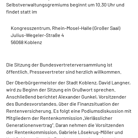
Selbstverwaltungsgremiums beginnt um 10.30 Uhr und
findet statt im
Suche
Kongresszentrum, Rhein-Mosel-Halle (Großer Saal)
Language
Julius-Wegeler-Straße 4
56068 Koblenz
Inhalte in Gebärdensprache (DGS)
Leichte Sprache
Die Sitzung der Bundesvertreterversammlung ist
öffentlich. Pressevertreter sind herzlich willkommen.
Der Oberbürgermeister der Stadt Koblenz, David Langner,
wird zu Beginn der Sitzung ein Grußwort sprechen.
Mein Kundenportal
Anschließend berichtet Alexander Gunkel, Vorsitzender
des Bundesvorstandes, über die Finanzsituation der
Rentenversicherung. Es folgt eine Podiumsdiskussion mit
Mitgliedern der Rentenkommission „Verlässlicher
Generationenvertrag“. Daran nehmen die Vorsitzenden
der Rentenkommission, Gabriele Lösekrug-Möller und