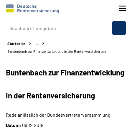
Prävention
Startseite
…
Reha
Buntenbach zur Finanzentwicklung in der Rentenversicherung
Rente
Buntenbach zur Finanzentwicklung
Beratung & Kontakt
in der Rentenversicherung
Experten
Über uns & Presse
Rede anlässlich der Bundesvertreterversammlung
Datum:
06.12.2018
Online-Services