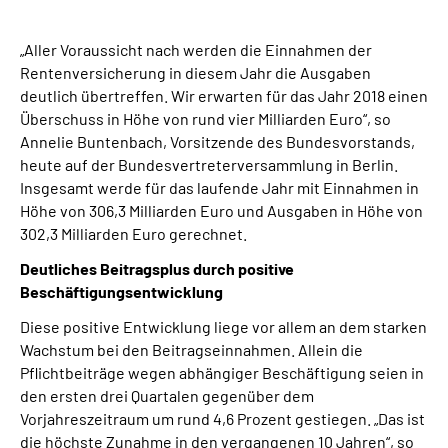
Suche
„Aller Voraussicht nach werden die Einnahmen der
Rentenversicherung in diesem Jahr die Ausgaben
deutlich übertreffen. Wir erwarten für das Jahr 2018 einen
Language
Überschuss in Höhe von rund vier Milliarden Euro“, so
Annelie Buntenbach, Vorsitzende des Bundesvorstands,
Inhalte in Gebärdensprache (DGS)
heute auf der Bundesvertreterversammlung in Berlin.
Insgesamt werde für das laufende Jahr mit Einnahmen in
Leichte Sprache
Höhe von 306,3 Milliarden Euro und Ausgaben in Höhe von
302,3 Milliarden Euro gerechnet.
Deutliches Beitragsplus durch positive
Beschäftigungsentwicklung
Mein Kundenportal
Diese positive Entwicklung liege vor allem an dem starken
Wachstum bei den Beitragseinnahmen. Allein die
Pflichtbeiträge wegen abhängiger Beschäftigung seien in
den ersten drei Quartalen gegenüber dem
Vorjahreszeitraum um rund 4,6 Prozent gestiegen. „Das ist
die höchste Zunahme in den vergangenen 10 Jahren“, so