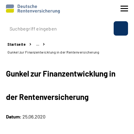
Prävention
Startseite
…
Reha
Gunkel zur Finanzentwicklung in der Rentenversicherung
Rente
Gunkel zur Finanzentwicklung in
Beratung & Kontakt
der Rentenversicherung
Experten
Über uns & Presse
Datum:
25.06.2020
Online-Services