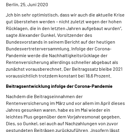
Berlin, 25. Juni 2020
Suche
„Ich bin sehr optimistisch, dass wir auch die aktuelle Krise
gut überstehen werden – nicht zuletzt wegen der hohen
Rücklagen, die in den letzten Jahren aufgebaut wurden“,
Language
sagte Alexander Gunkel, Vorsitzender des
Bundesvorstands in seinem Bericht auf der heutigen
Inhalte in Gebärdensprache (DGS)
Bundesvertreterversammlung. Infolge der Corona-
Pandemie werde die Nachhaltigkeitsrücklage der
Leichte Sprache
Rentenversicherung allerdings schneller abgebaut als
zunächst vorausberechnet. Der Beitragssatz bleibe 2021
voraussichtlich trotzdem konstant bei 18,6 Prozent.
Beitragsentwicklung infolge der Corona-Pandemie
Mein Kundenportal
Nachdem die Beitragseinnahmen der
Rentenversicherung im März und vor allem im April dieses
Jahres gesunken waren, habe es im Mai wieder ein
leichtes Plus gegenüber dem Vorjahresmonat gegeben.
Dies, so Gunkel, sei auch auf Nachzahlungen von zuvor
gestundeten Beiträgen zurückzuführen. „Insofern lässt