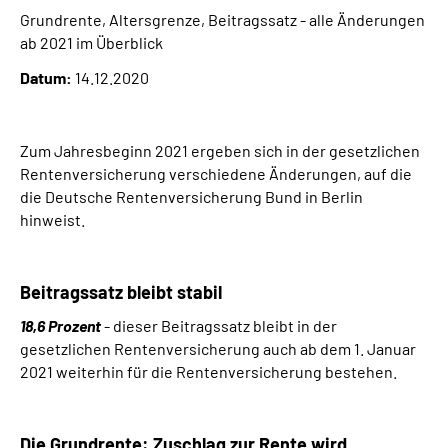
Grundrente, Altersgrenze, Beitragssatz - alle Änderungen
ab 2021 im Überblick
Suche
Datum:
14.12.2020
Language
Zum Jahresbeginn 2021 ergeben sich in der gesetzlichen
Inhalte in Gebärdensprache (DGS)
Rentenversicherung verschiedene Änderungen, auf die
die Deutsche Rentenversicherung Bund in Berlin
Leichte Sprache
hinweist.
Beitragssatz bleibt stabil
Mein Kundenportal
18,6 Prozent
- dieser Beitragssatz bleibt in der
gesetzlichen Rentenversicherung auch ab dem 1. Januar
2021 weiterhin für die Rentenversicherung bestehen.
Die Grundrente: Zuschlag zur Rente wird