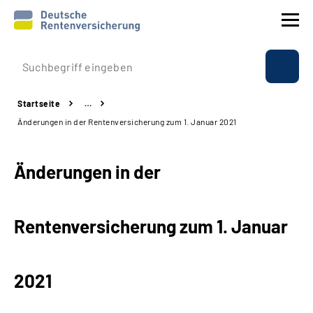
Prävention
Startseite
…
Reha
Änderungen in der Rentenversicherung zum 1. Januar 2021
Rente
Änderungen in der
Beratung & Kontakt
Rentenversicherung zum 1. Januar
Experten
Über uns & Presse
2021
Online-Services