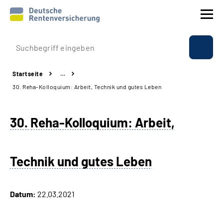
Prävention
Startseite
…
Reha
30. Reha-Kolloquium: Arbeit, Technik und gutes Leben
Rente
30.
Reha
-Kolloquium: Arbeit,
Beratung & Kontakt
Technik und gutes Leben
Experten
Über uns & Presse
Datum:
22.03.2021
Online-Services