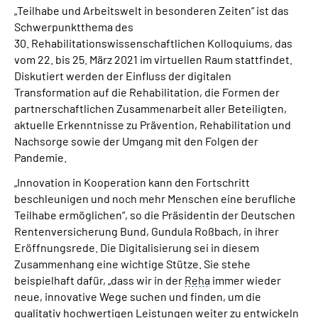
„Teilhabe und Arbeitswelt in besonderen Zeiten“ ist das
Schwerpunktthema des
Suche
30. Rehabilitationswissenschaftlichen Kolloquiums, das
vom 22. bis 25. März 2021 im virtuellen Raum stattfindet.
Language
Diskutiert werden der Einfluss der digitalen
Transformation auf die Rehabilitation, die Formen der
partnerschaftlichen Zusammenarbeit aller Beteiligten,
Inhalte in Gebärdensprache (DGS)
aktuelle Erkenntnisse zu Prävention, Rehabilitation und
Nachsorge sowie der Umgang mit den Folgen der
Leichte Sprache
Pandemie.
„Innovation in Kooperation kann den Fortschritt
beschleunigen und noch mehr Menschen eine berufliche
Mein Kundenportal
Teilhabe ermöglichen“, so die Präsidentin der Deutschen
Rentenversicherung Bund, Gundula Roßbach, in ihrer
Eröffnungsrede. Die Digitalisierung sei in diesem
Zusammenhang eine wichtige Stütze. Sie stehe
beispielhaft dafür, „dass wir in der
Reha
immer wieder
neue, innovative Wege suchen und finden, um die
qualitativ hochwertigen Leistungen weiter zu entwickeln