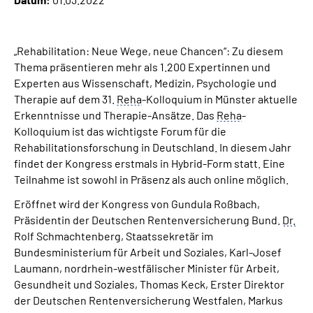
Suche
„Rehabilitation: Neue Wege, neue Chancen“: Zu diesem
Thema präsentieren mehr als 1.200 Expertinnen und
Language
Experten aus Wissenschaft, Medizin, Psychologie und
Therapie auf dem 31.
Reha
-Kolloquium in Münster aktuelle
Inhalte in Gebärdensprache (DGS)
Erkenntnisse und Therapie-Ansätze. Das
Reha
-
Kolloquium ist das wichtigste Forum für die
Leichte Sprache
Rehabilitationsforschung in Deutschland. In diesem Jahr
findet der Kongress erstmals in Hybrid-Form statt. Eine
Teilnahme ist sowohl in Präsenz als auch online möglich.
Eröffnet wird der Kongress von Gundula Roßbach,
Mein Kundenportal
Präsidentin der Deutschen Rentenversicherung Bund.
Dr.
Rolf Schmachtenberg, Staatssekretär im
Bundesministerium für Arbeit und Soziales, Karl-Josef
Laumann, nordrhein-westfälischer Minister für Arbeit,
Gesundheit und Soziales, Thomas Keck, Erster Direktor
der Deutschen Rentenversicherung Westfalen, Markus