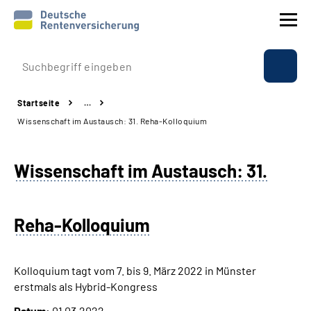
Prävention
Startseite
…
Reha
Wissenschaft im Austausch: 31. Reha-Kolloquium
Rente
Wissenschaft im Austausch: 31.
Beratung & Kontakt
Reha-Kolloquium
Experten
Über uns & Presse
Kolloquium tagt vom 7. bis 9. März 2022 in Münster
erstmals als Hybrid-Kongress
Online-Services
Datum:
01.03.2022