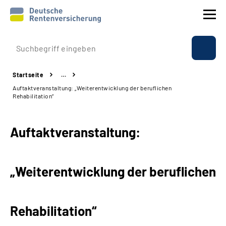
Prävention
Startseite
…
Reha
Auftaktveranstaltung: „Weiterentwicklung der beruflichen
Rehabilitation“
Rente
Auftaktveranstaltung:
Beratung & Kontakt
Experten
„Weiterentwicklung der beruflichen
Über uns & Presse
Rehabilitation“
Online-Services