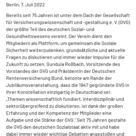
Berlin, 7. Juli 2022
Suche
Bereits seit 75 Jahren ist unter dem Dach der Gesellschaft
für Versicherungswissenschaft und -gestaltung e. V. (GVG)
der größte Teil des deutschen Sozial- und
Language
Gesundheitswesens vereint. Der Verein dient den
Mitgliedern als Plattform, um gemeinsam die Soziale
Inhalte in Gebärdensprache (DGS)
Sicherheit weiterzudenken, grundsätzliche und aktuelle
Fragen zu diskutieren und immer wieder Impulse für die
Leichte Sprache
Zukunft zu setzen. Gundula Roßbach, Vorsitzende des
Vorstandes der GVG und Präsidentin der Deutschen
Rentenversicherung Bund, betonte am Rande der
Jubiläumsveranstaltung, dass die 1947 gegründete GVG in
Mein Kundenportal
ihrer Konstellation einzigartig in Deutschland sei:
„Themen wissenschaftlich fundiert, interdisziplinär und
sektorübergreifend zu diskutieren, ist dank der großen
Erfahrung und der Kompetenz der Mitglieder eine
Aufgabe und die Stärke der GVG.“ Seit 75 Jahren gestalte
die GVG den deutschen Sozialstaat aktiv mit und habe
dabei immer wieder wichtige Debatten angestoßen und