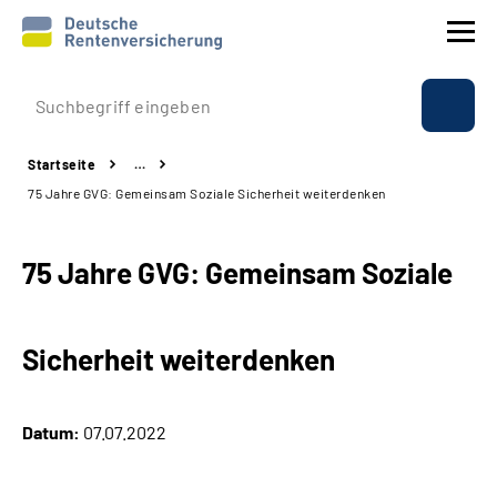
Prävention
Startseite
…
Reha
75 Jahre GVG: Gemeinsam Soziale Sicherheit weiterdenken
Rente
75 Jahre GVG: Gemeinsam Soziale
Beratung & Kontakt
Sicherheit weiterdenken
Experten
Über uns & Presse
Datum:
07.07.2022
Online-Services