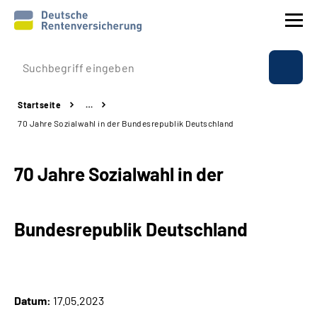
Prävention
Startseite
…
Reha
70 Jahre Sozialwahl in der Bundesrepublik Deutschland
Rente
70 Jahre Sozialwahl in der
Beratung & Kontakt
Bundesrepublik Deutschland
Experten
Über uns & Presse
Datum:
17.05.2023
Online-Services