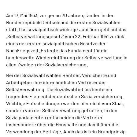
Suche
Am 17. Mai 1953, vor genau 70 Jahren, fanden in der
Bundesrepublik Deutschland die ersten Sozialwahlen
statt. Das sozialpolitisch wichtige Jubiläum geht auf das
Language
„Selbstverwaltungsgesetz“ vom 22. Februar 1951 zurück –
eines der ersten sozialpolitischen Gesetze der
Inhalte in Gebärdensprache (DGS)
Nachkriegszeit. Es legte das Fundament für die
bundesweite Wiedereinführung der Selbstverwaltung in
Leichte Sprache
allen Zweigen der Sozialversicherung.
Bei der Sozialwahl wählen Rentner, Versicherte und
Arbeitgeber ihre ehrenamtlichen Vertreter der
Selbstverwaltung. Die Sozialwahl ist bis heute ein
Mein Kundenportal
tragendes Element der deutschen Sozialversicherung.
Wichtige Entscheidungen werden hier nicht vom Staat,
sondern von der Selbstverwaltung getroffen. In den
Sozialparlamenten entscheiden die Vertreter
insbesondere über die Haushalte und damit über die
Verwendung der Beiträge. Auch das ist ein Grundprinzip