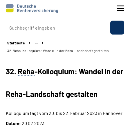
Prävention
Startseite
…
Reha
32. Reha-Kolloquium: Wandel in der Reha-Landschaft gestalten
Rente
32.
Reha
-Kolloquium: Wandel in der
Beratung & Kontakt
Reha
-Landschaft gestalten
Experten
Über uns & Presse
Kolloquium tagt vom 20. bis 22. Februar 2023 in Hannover
Datum:
20.02.2023
Online-Services