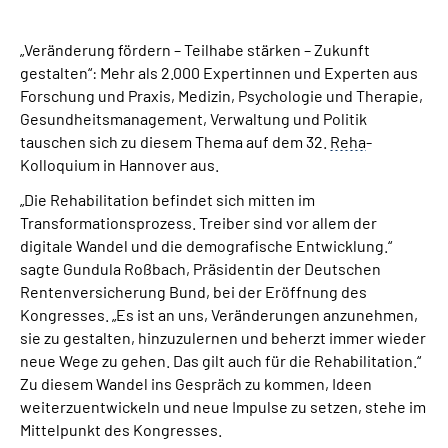
Suche
„Veränderung fördern – Teilhabe stärken – Zukunft
gestalten“: Mehr als 2.000 Expertinnen und Experten aus
Forschung und Praxis, Medizin, Psychologie und Therapie,
Language
Gesundheitsmanagement, Verwaltung und Politik
tauschen sich zu diesem Thema auf dem 32.
Reha
-
Inhalte in Gebärdensprache (DGS)
Kolloquium in Hannover aus.
„Die Rehabilitation befindet sich mitten im
Leichte Sprache
Transformationsprozess. Treiber sind vor allem der
digitale Wandel und die demografische Entwicklung.“
sagte Gundula Roßbach, Präsidentin der Deutschen
Rentenversicherung Bund, bei der Eröffnung des
Mein Kundenportal
Kongresses. „Es ist an uns, Veränderungen anzunehmen,
sie zu gestalten, hinzuzulernen und beherzt immer wieder
neue Wege zu gehen. Das gilt auch für die Rehabilitation.“
Zu diesem Wandel ins Gespräch zu kommen, Ideen
weiterzuentwickeln und neue Impulse zu setzen, stehe im
Mittelpunkt des Kongresses.